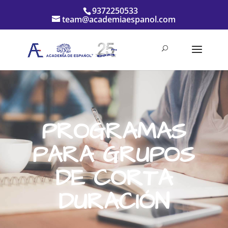
9372250533
team@academiaespanol.com
PROGRAMAS
PARA GRUPOS
DE CORTA
DURACIÓN