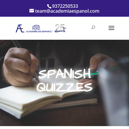
9372250533
team@academiaespanol.com
SPANISH
QUIZZES